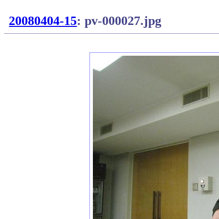
20080404-15
: pv-000027.jpg